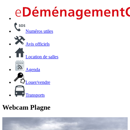
Numéros utiles
Avis officiels
Location de salles
Agenda
Louer/vendre
Transports
Webcam Plagne