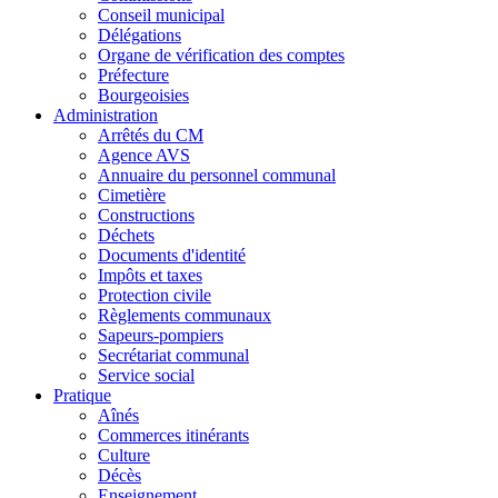
Conseil municipal
Délégations
Organe de vérification des comptes
Préfecture
Bourgeoisies
Administration
Arrêtés du CM
Agence AVS
Annuaire du personnel communal
Cimetière
Constructions
Déchets
Documents d'identité
Impôts et taxes
Protection civile
Règlements communaux
Sapeurs-pompiers
Secrétariat communal
Service social
Pratique
Aînés
Commerces itinérants
Culture
Décès
Enseignement