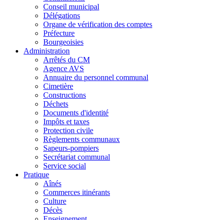
Conseil municipal
Délégations
Organe de vérification des comptes
Préfecture
Bourgeoisies
Administration
Arrêtés du CM
Agence AVS
Annuaire du personnel communal
Cimetière
Constructions
Déchets
Documents d'identité
Impôts et taxes
Protection civile
Règlements communaux
Sapeurs-pompiers
Secrétariat communal
Service social
Pratique
Aînés
Commerces itinérants
Culture
Décès
Enseignement