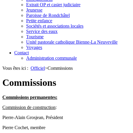
Extrait OP et casier judiciaire
Jeunesse
Paroisse de Rondchâtel
Petite enfance
Sociétés et associations locales
Service des eaux
Tourisme
Unité pastorale catholique Bienne-La Neuveville
Voyages
Contact
Administration communale
Vous êtes ici :
Officiel
>
Commissions
Commissions
Commissions permanentes:
Commission de construction
:
Pierre-Alain Grosjean, Président
Pierre Cochet, membre