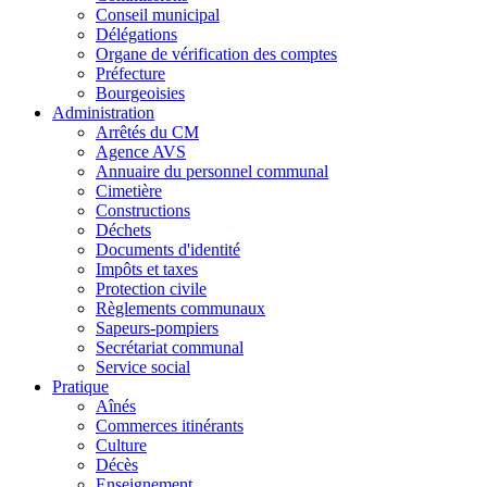
Conseil municipal
Délégations
Organe de vérification des comptes
Préfecture
Bourgeoisies
Administration
Arrêtés du CM
Agence AVS
Annuaire du personnel communal
Cimetière
Constructions
Déchets
Documents d'identité
Impôts et taxes
Protection civile
Règlements communaux
Sapeurs-pompiers
Secrétariat communal
Service social
Pratique
Aînés
Commerces itinérants
Culture
Décès
Enseignement