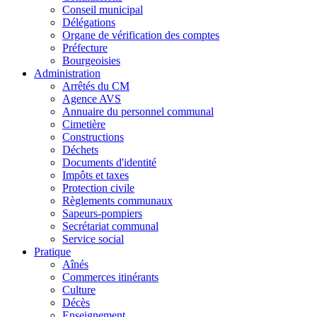
Conseil municipal
Délégations
Organe de vérification des comptes
Préfecture
Bourgeoisies
Administration
Arrêtés du CM
Agence AVS
Annuaire du personnel communal
Cimetière
Constructions
Déchets
Documents d'identité
Impôts et taxes
Protection civile
Règlements communaux
Sapeurs-pompiers
Secrétariat communal
Service social
Pratique
Aînés
Commerces itinérants
Culture
Décès
Enseignement